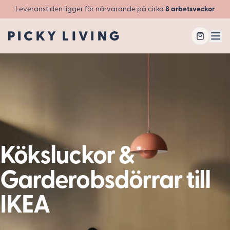
Leveranstiden ligger för närvarande på cirka
8 arbetsveckor
Öpp
Köksluckor &
Garderobsdörrar till
IKEA